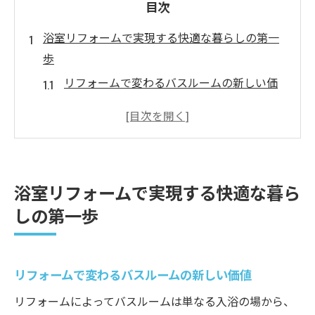
目次
浴室リフォームで実現する快適な暮らしの第一
歩
リフォームで変わるバスルームの新しい価
値
快適性を追求したデザインと機能の調和
エコロジーと節約を考慮した浴室の改造
家族全員が満足するバスルームのプランニ
浴室リフォームで実現する快適な暮ら
ング
しの第一歩
リフォームで叶えるリラクゼーションスペ
ース
未来を見据えた耐久性とメンテナンスの重
リフォームで変わるバスルームの新しい価値
要性
リフォームによってバスルームは単なる入浴の場から、
東篠崎町のバスルームデザイン最新トレンド