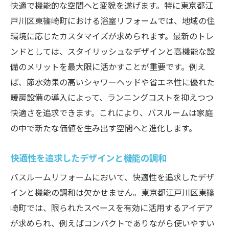
快適で機能的な空間へと変貌を遂げます。特に東京都江
トレンドカラーを取り入れたモダンなデザ
戸川区東篠崎町における浴室リフォームでは、地域の住
イン
環境に応じたカスタマイズが求められます。最新のトレ
人気の高い素材とその特徴
ンドとしては、スタイリッシュなデザインと高機能な設
スペースに応じたデザインの工夫
備のメリットを最大限に活かすことが重要です。例え
スマートホーム技術を使った浴室
ば、節水効果の高いシャワーヘッドや省エネ性に優れた
暖房設備の導入によって、ランニングコストを抑えつつ
自然光を活かした明るい空間作り
快適さを追求できます。これにより、バスルームは家庭
個性を演出するアクセサリの選び方
の中で新たな価値を生み出す空間へと進化します。
成功事例から学ぶ理想のリフォーム計画
実際の事例から見るリフォームの流れ
快適性を追求したデザインと機能の調和
予算管理とコストパフォーマンスの秘訣
バスルームリフォームにおいて、快適性を追求したデザ
お客様の声から学ぶ満足度の高いリフォー
インと機能の調和は欠かせません。東京都江戸川区東篠
ム
崎町では、限られたスペースを有効に活用するアイデア
変更前後の比較でわかる改善ポイント
が求められ、例えばコンパクトでありながら使いやすい