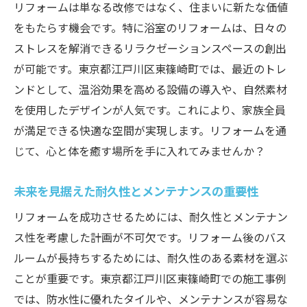
リフォームは単なる改修ではなく、住まいに新たな価値
専門家による施工のポイント
をもたらす機会です。特に浴室のリフォームは、日々の
DIYで手軽にできるリフォームアイデア
ストレスを解消できるリラクゼーションスペースの創出
長く使える浴室の設計と選び方
が可能です。東京都江戸川区東篠崎町では、最近のトレ
快適性を高めるためのリフォーム計画
ンドとして、温浴効果を高める設備の導入や、自然素材
を使用したデザインが人気です。これにより、家族全員
リフォームを成功させるためのチェックリ
が満足できる快適な空間が実現します。リフォームを通
スト
じて、心と体を癒す場所を手に入れてみませんか？
最新設備を取り入れたリフォームのメリット
省エネ設備の設置で光熱費を削減
未来を見据えた耐久性とメンテナンスの重要性
最新技術を使った快適な浴室
リフォームを成功させるためには、耐久性とメンテナン
自宅でスパのようなリラクゼーションを実
ス性を考慮した計画が不可欠です。リフォーム後のバス
現
ルームが長持ちするためには、耐久性のある素材を選ぶ
高機能設備で掃除の手間を軽減
ことが重要です。東京都江戸川区東篠崎町での施工事例
安全性を高めるための設備導入
では、防水性に優れたタイルや、メンテナンスが容易な