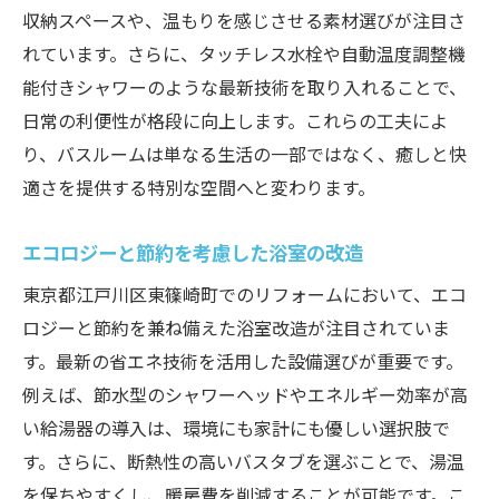
採用事例に見る最新設備の効果
収納スペースや、温もりを感じさせる素材選びが注目さ
リフォーム後のメンテナンスとケア
れています。さらに、タッチレス水栓や自動温度調整機
能付きシャワーのような最新技術を取り入れることで、
機能性と美しさを両立する設備選びのコツ
日常の利便性が格段に向上します。これらの工夫によ
使い勝手を重視した設備の選定
り、バスルームは単なる生活の一部ではなく、癒しと快
美しいデザインと機能性の高い製品紹介
適さを提供する特別な空間へと変わります。
最新シャワーシステムの選び方
清掃が楽になる設備の選択ポイント
エコロジーと節約を考慮した浴室の改造
エネルギー効率の良い給湯器の選び方
東京都江戸川区東篠崎町でのリフォームにおいて、エコ
収納スペースを最大限に活用するアイデア
ロジーと節約を兼ね備えた浴室改造が注目されていま
東京都江戸川区で人気の浴室リフォームアイデ
す。最新の省エネ技術を活用した設備選びが重要です。
ア
例えば、節水型のシャワーヘッドやエネルギー効率が高
オープンコンセプトのバスルーム
い給湯器の導入は、環境にも家計にも優しい選択肢で
す。さらに、断熱性の高いバスタブを選ぶことで、湯温
自然素材を使ったナチュラルデザイン
を保ちやすくし、暖房費を削減することが可能です。こ