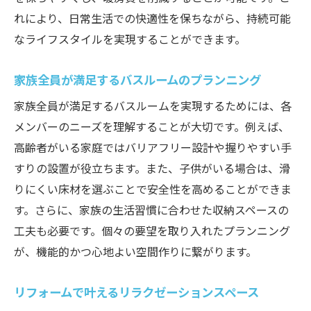
小スペースでも広く見せる工夫
れにより、日常生活での快適性を保ちながら、持続可能
家族構成に応じたプランニング
なライフスタイルを実現することができます。
機能を重視したバリアフリーデザイン
最新トレンドを取り入れた独自のデザイン
家族全員が満足するバスルームのプランニング
リフォームで叶える理想のバスタイム空間
家族全員が満足するバスルームを実現するためには、各
アロマセラピーを取り入れた浴室デザイン
メンバーのニーズを理解することが大切です。例えば、
音楽や照明で演出するリラックス空間
高齢者がいる家庭ではバリアフリー設計や握りやすい手
プライベートスパのようなバスルーム
すりの設置が役立ちます。また、子供がいる場合は、滑
りにくい床材を選ぶことで安全性を高めることができま
家族で楽しめるバスタイムの工夫
す。さらに、家族の生活習慣に合わせた収納スペースの
ヒーリング効果のある浴室の色合い
工夫も必要です。個々の要望を取り入れたプランニング
心身を癒すバスタイムのための設備選び
が、機能的かつ心地よい空間作りに繋がります。
江戸川区の実例に見る浴室リフォーム成功の秘
訣
リフォームで叶えるリラクゼーションスペース
地元の風土に合わせたリフォーム事例