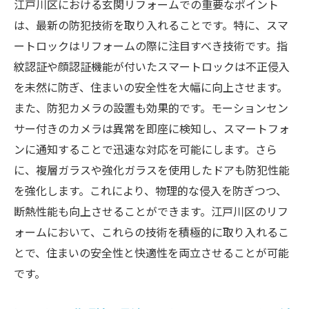
江戸川区における玄関リフォームでの重要なポイント
江戸川区ならではの玄関デザインの提案
は、最新の防犯技術を取り入れることです。特に、スマ
地域環境に調和する自然素材を活用したリ
ートロックはリフォームの際に注目すべき技術です。指
フォーム
紋認証や顔認証機能が付いたスマートロックは不正侵入
江戸川区の特性に合わせた防犯対策
を未然に防ぎ、住まいの安全性を大幅に向上させます。
また、防犯カメラの設置も効果的です。モーションセン
地元コミュニティと連携した安全性向上策
サー付きのカメラは異常を即座に検知し、スマートフォ
地域特性を考慮した施工方法の選定
ンに通知することで迅速な対応を可能にします。さら
江戸川区の魅力を引き出す玄関リフォーム
に、複層ガラスや強化ガラスを使用したドアも防犯性能
事例
を強化します。これにより、物理的な侵入を防ぎつつ、
防犯技術で安心な暮らしを実現する江戸川区の
断熱性能も向上させることができます。江戸川区のリフ
玄関
ォームにおいて、これらの技術を積極的に取り入れるこ
最新のスマートロック技術で安全性を向上
とで、住まいの安全性と快適性を両立させることが可能
防犯カメラの導入で安心をプラス
です。
セキュリティシステムと玄関リフォームの