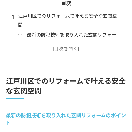
目次
江戸川区でのリフォームで叶える安全な玄関空
間
最新の防犯技術を取り入れた玄関リフォー
ムのポイント
江戸川区の住環境に最適なセキュリティド
アの選び方
地域の安全性を高めるための玄関リフォー
江戸川区でのリフォームで叶える安全
ム事例
な玄関空間
安全性能を重視した玄関デザインの秘訣
江戸川区で実現する安心で快適な玄関作り
住まいの安全性を確保するリフォームの流
最新の防犯技術を取り入れた玄関リフォームのポイン
れ
ト
地域特性を活かした玄関リフォームの魅力