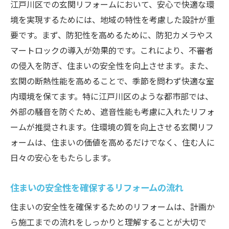
必要性
江戸川区での玄関リフォームにおいて、安心で快適な環
境を実現するためには、地域の特性を考慮した設計が重
地域の安全を守るためのリフォーム事例
要です。まず、防犯性を高めるために、防犯カメラやス
住環境の質を高める防犯対策の重要性
マートロックの導入が効果的です。これにより、不審者
スマートロックで安心をプラスする江戸川区の
の侵入を防ぎ、住まいの安全性を向上させます。また、
玄関
玄関の断熱性能を高めることで、季節を問わず快適な室
最新のスマートロックシステムの特徴と利
内環境を保てます。特に江戸川区のような都市部では、
点
外部の騒音を防ぐため、遮音性能も考慮に入れたリフォ
江戸川区でのスマートロック導入事例
ームが推奨されます。住環境の質を向上させる玄関リフ
防犯対策としてのスマートロックの選び方
ォームは、住まいの価値を高めるだけでなく、住む人に
安心感を与えるハイテク玄関の作り方
日々の安心をもたらします。
スマートロックで実現するセキュリティ強
住まいの安全性を確保するリフォームの流れ
化
江戸川区でのスマートロック活用の可能性
住まいの安全性を確保するためのリフォームは、計画か
ら施工までの流れをしっかりと理解することが大切で