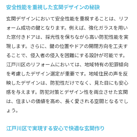
安全性能を重視した玄関デザインの秘訣
地域の特性に応じた防犯リフォーム事例
玄関デザインにおいて安全性能を重視することは、リフ
セキュリティ強化と快適性を両立する方法
ォーム成功の鍵となります。例えば、強化ガラスを用い
防犯性能を重視したリフォームプランの提
た窓付きドアは、採光性を保ちながら高い防犯性能を実
案
現します。さらに、鍵の位置やドアの開閉方向を工夫す
安心して暮らせる住環境作りのためのヒン
ることで、侵入者の侵入を困難にする設計が可能です。
ト
江戸川区のリフォームにおいては、地域特有の犯罪傾向
江戸川区の住環境を守る防犯玄関リフォームの
を考慮したデザイン選定が重要です。地域住民の声を反
重要性
映したデザインは、防犯性だけでなく、見た目にも安心
地域全体の安全性を高めるリフォームの役
感を与えます。防犯対策とデザイン性を両立させた玄関
割
は、住まいの価値を高め、長く愛される空間となるでし
江戸川区における住環境保護のための施策
ょう。
防犯性能を向上させるための技術革新
江戸川区で実現する安心で快適な玄関作り
住まいの安全性を支える玄関リフォームの