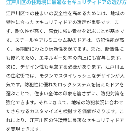
江戸川区の住環境に最適なセキュリティドアの選び方
相乗効果
ハイテク防犯機器を活用した安心の住環境
江戸川区での住まいの安全性を高めるためには、地域の
江戸川区のニーズに応える防犯技術の選び
特性に合ったセキュリティドアの選定が重要です。ま
方
ず、耐久性が高く、腐食に強い素材を選ぶことが基本で
す。スチールやアルミニウム製のドアは、防犯性能が高
未来の防犯技術を先取りした玄関リフォー
く、長期間にわたり信頼性を保てます。また、断熱性に
ム
も優れるため、エネルギー効率の向上にも寄与します。
江戸川区だからできる住まいの安全性向上策
次に、デザイン性も考慮する必要があります。江戸川区
地域に根ざしたリフォームプランの立案
の住宅街では、モダンでスタイリッシュなデザインが人
江戸川区における防犯意識向上の重要性
気です。防犯性に優れたロックシステムを備えたドアを
地域住民と連携した安全性向上の取り組み
選ぶことで、住まい全体の印象を崩さずに、防犯対策を
江戸川区特有の防犯課題への対応方法
強化できます。それに加えて、地域の防犯状況に合わせ
環境に優しい素材で安全性をアップ
たさらなるカスタマイズも検討する価値があります。こ
れにより、江戸川区の住環境に最適なセキュリティドア
地域コミュニティとの協働による防犯力強
を実現できます。
化