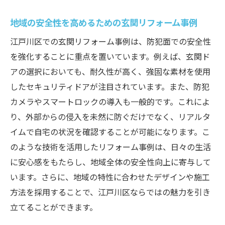
最新技術を駆使した江戸川区の玄関リフォーム
地域の安全性を高めるための玄関リフォーム事例
事例
江戸川区での玄関リフォーム事例は、防犯面での安全性
ハイテク機器を取り入れたリフォーム成功
を強化することに重点を置いています。例えば、玄関ド
事例
アの選択においても、耐久性が高く、強固な素材を使用
江戸川区での先進的な玄関リフォームの実
したセキュリティドアが注目されています。また、防犯
例
カメラやスマートロックの導入も一般的です。これによ
スマートホーム化を目指した玄関改修
り、外部からの侵入を未然に防ぐだけでなく、リアルタ
安全性とデザインを両立するリフォーム案
イムで自宅の状況を確認することが可能になります。こ
最新技術で実現する安心の玄関空間
のような技術を活用したリフォーム事例は、日々の生活
最先端リフォームで住まいの価値を向上
に安心感をもたらし、地域全体の安全性向上に寄与して
リフォームで防犯力を強化する江戸川区の家づ
います。さらに、地域の特性に合わせたデザインや施工
くり
方法を採用することで、江戸川区ならではの魅力を引き
立てることができます。
住まいの安全性を高めるリフォーム設計
江戸川区での防犯意識向上の取り組み