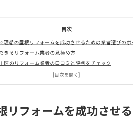
目次
で理想の屋根リフォームを成功させるための業者選びのポ
できるリフォーム業者の見極め方
川区のリフォーム業者の口コミと評判をチェック
リフォーム業者の資格と経験を確認する方法
調査と見積もりを依頼する際のポイント
ォーム契約前に確認すべき重要な事項
ターサービスの充実度も業者選びの鍵
根リフォームを成功させる
ム初心者必見江戸川区で失敗しない屋根リフォームのコツ
ての屋根リフォームで押さえておくべき基本