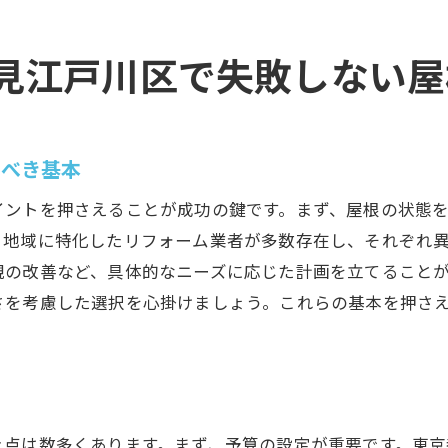
方のポイント: 環境への配慮とエコロジー
見江戸川区で失敗しない屋
ムで快適な住まいを実現江戸川区の屋根リフォーム成功ガ
な住まいを実現するリフォームのヒント
効果を高める屋根リフォーム
くべき基本
対策を施した屋根リフォーム
快適に住むためのメンテナンス
イントを押さえることが成功の鍵です。まず、屋根の状態
、地域に特化したリフォーム業者が多数存在し、それぞれ
ォーム後のアフターケアの重要性
観の改善など、具体的なニーズに応じた計画を立てること
川区で快適な家を作るためのステップ
さを考慮した選択を心掛けましょう。これらの基本を押さ
き点は数多くあります。まず、予算の設定が重要です。東