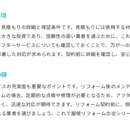
で理想の屋根リフォームを実現するためのステップバイス
事項
ップ1: リフォーム目的を明確にする
、見積もりの詳細と保証条件です。見積もりには使用する
ップ2: 予算設定と資金計画を立てる
は大きな投資であり、信頼性の高い業者を選ぶために、こ
ップ3: リフォーム業者の選定と契約
アフターサービスについても確認しておくことで、万が一
ップ4: 現地調査と詳細なプランニング
考慮した対応が求められます。契約前に詳細を確認し、安
ップ5: リフォーム着工と進行管理
ップ6: 完成後のチェックとアフターケア
の鍵
での屋根リフォーム最新トレンドと選び方のポイント
ビスの充実度も重要なポイントです。リフォーム後のメン
トレンド1: エネルギー効率の高い屋根
ームの場合、定期的な点検や修理が必要となるため、アフ
トレンド2: 天然素材を使用した屋根リフォーム
多く、迅速な対応が期待できます。リフォーム契約前に、
トレンド3: カラーバリエーションとデザイン
れる業者を選びましょう。これで屋根リフォームの全シリ
方のポイント: 耐久性とメンテナンス性
方のポイント: コストと効果のバランス