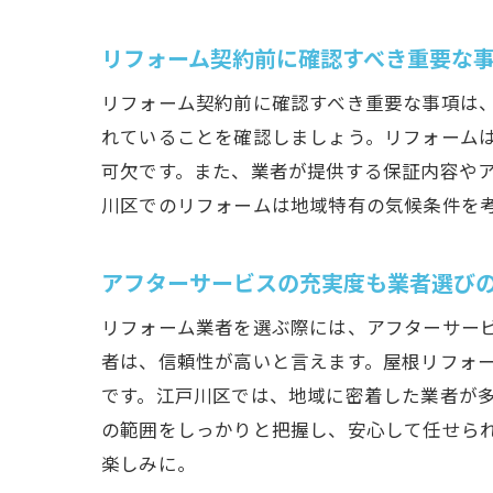
江戸川区
リフォーム契約前に確認すべき重要な
ステ
リフォーム契約前に確認すべき重要な事項は
ステ
れていることを確認しましょう。リフォーム
ステ
可欠です。また、業者が提供する保証内容や
ステ
川区でのリフォームは地域特有の気候条件を
ステ
ステ
アフターサービスの充実度も業者選び
江戸川区
リフォーム業者を選ぶ際には、アフターサー
最新
者は、信頼性が高いと言えます。屋根リフォ
最新
です。江戸川区では、地域に密着した業者が
最新
の範囲をしっかりと把握し、安心して任せら
選び
楽しみに。
選び