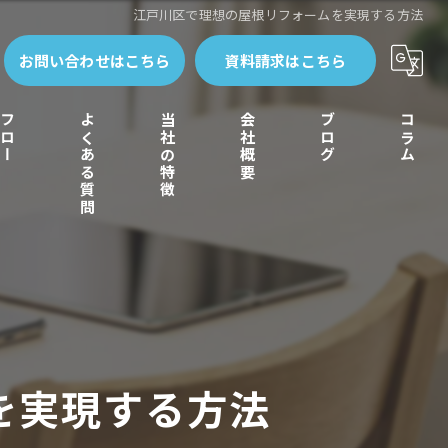
江戸川区で理想の屋根リフォームを実現する方法
お問い合わせはこちら
資料請求はこちら
フロー
よくある質問
当社の特徴
会社概要
ブログ
コラム
外壁塗装
水回り
間取り変更
を実現する方法
エクステリア
リノベーション