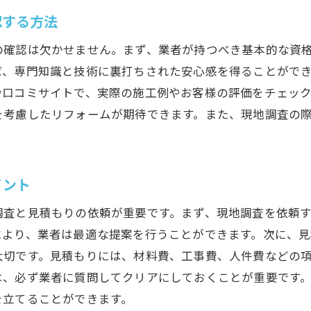
ォーム前に確認するべき屋根の現状
認する方法
ォームに必要な許可と申請手続き
の確認は欠かせません。まず、業者が持つべき基本的な資
リフォームに適した時期と季節
ば、専門知識と技術に裏打ちされた安心感を得ることがで
と保険について知っておくべきこと
や口コミサイトで、実際の施工例やお客様の評価をチェッ
ォーム中の生活に与える影響と対策
を考慮したリフォームが期待できます。また、現地調査の
と工期を事前に把握しておく方法
ォームで家を守る江戸川区での成功事例とその秘訣
事例1: 効果的な断熱リフォーム
イント
事例2: 雨漏り対策を徹底したリフォーム
調査と見積もりの依頼が重要です。まず、現地調査を依頼
事例3: 耐震性能を向上させたリフォーム
により、業者は最適な提案を行うことができます。次に、
事例4: 美観を重視した屋根リフォーム
大切です。見積もりには、材料費、工事費、人件費などの
は、必ず業者に質問してクリアにしておくことが重要です
事例5: 長寿命を実現したメンテナンス
を立てることができます。
事例6: コストパフォーマンスに優れたリフォーム