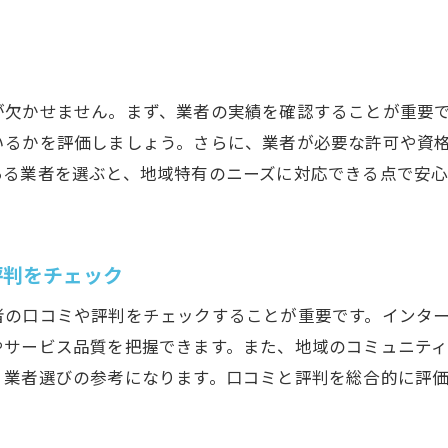
ォーム計画を立てる際の注意点
管理とコスト削減のためのヒント
と価格のバランスを取る方法
が欠かせません。まず、業者の実績を確認することが重要
ォームスケジュールの立て方と管理
いるかを評価しましょう。さらに、業者が必要な許可や資
素材の選び方とそのメリット・デメリット
ある業者を選ぶと、地域特有のニーズに対応できる点で安心
ンドを取り入れた江戸川区の屋根リフォーム事例紹介
フレンドリーな屋根リフォーム事例
イン性と機能性を兼ね備えたリフォーム
評判をチェック
の防災対策を取り入れた屋根リフォーム
の口コミや評判をチェックすることが重要です。インター
の気候に適したリフォーム事例
やサービス品質を把握できます。また、地域のコミュニテ
ォームで叶えるスタイリッシュな屋根デザイン
、業者選びの参考になります。口コミと評判を総合的に評
の施工事例から学ぶ成功の秘訣
で屋根リフォームを行う前に知っておくべき重要なポイン