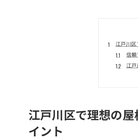
江戸川区
信頼
江戸
屋根
現地
リフ
アフ
江戸川区で理想の屋
リフォー
イント
初め