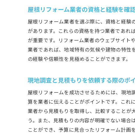
リフ
屋根リフォーム業者の資格と経験を確
リフ
屋根リフォーム業者を選ぶ際に、資格と経験
屋根
があります。これらの資格を持つ業者であれ
保証
が重要です。リフォーム業者のウェブサイト
リフ
業者であれば、地域特有の気候や建物の特性
費用
の経験や信頼性を見極めることができます。
屋根リフ
成功
現地調査と見積もりを依頼する際のポ
成功
屋根リフォームを成功させるためには、現地
成功
算を業者に伝えることがポイントです。これ
成功
業者から見積もりを取得し、比較することが
う。また、見積もりの内容が明確でない場合
成功
ことができ、予算に見合ったリフォーム計画
成功