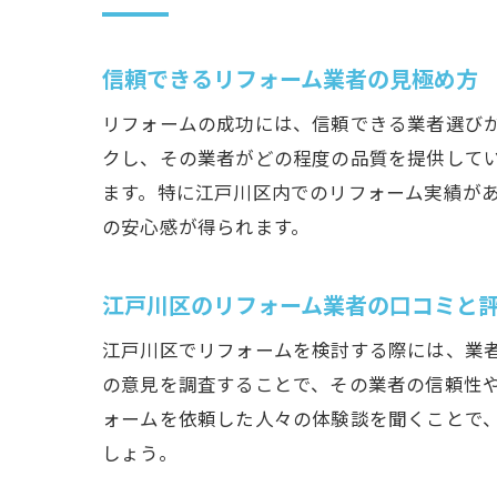
リフ
予算
信頼できるリフォーム業者の見極め方
品質
リフォームの成功には、信頼できる業者選び
リフ
クし、その業者がどの程度の品質を提供して
屋根
ます。特に江戸川区内でのリフォーム実績が
最新トレ
の安心感が得られます。
エコ
デザ
江戸川区のリフォーム業者の口コミと
最新
江戸川区でリフォームを検討する際には、業者
地域
の意見を調査することで、その業者の信頼性
リフ
ォームを依頼した人々の体験談を聞くことで
実際
しょう。
江戸川区